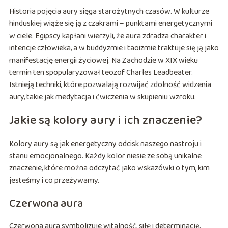
Historia pojęcia aury sięga starożytnych czasów. W kulturze
hinduskiej wiąże się ją z czakrami – punktami energetycznymi
w ciele. Egipscy kapłani wierzyli, że aura zdradza charakter i
intencje człowieka, a w buddyzmie i taoizmie traktuje się ją jako
manifestację energii życiowej. Na Zachodzie w XIX wieku
termin ten spopularyzował teozof Charles Leadbeater.
Istnieją techniki, które pozwalają rozwijać zdolność widzenia
aury, takie jak medytacja i ćwiczenia w skupieniu wzroku.
Jakie są kolory aury i ich znaczenie?
Kolory aury są jak energetyczny odcisk naszego nastroju i
stanu emocjonalnego. Każdy kolor niesie ze sobą unikalne
znaczenie, które można odczytać jako wskazówki o tym, kim
jesteśmy i co przeżywamy.
Czerwona aura
Czerwona aura symbolizuje witalność, siłę i determinację.