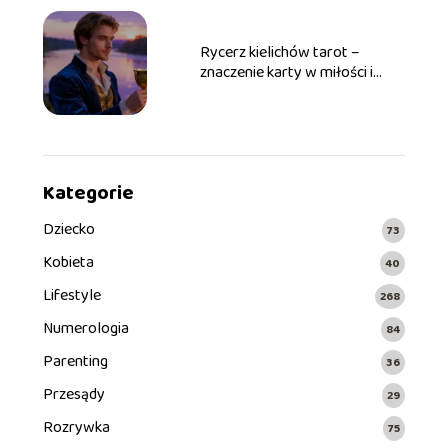
Rycerz kielichów tarot –
znaczenie karty w miłości i
pracy
Kategorie
Dziecko
73
Kobieta
40
Lifestyle
268
Numerologia
84
Parenting
36
Przesądy
29
Rozrywka
75