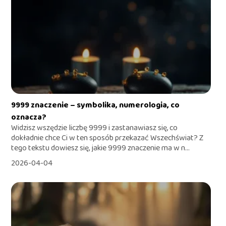
9999 znaczenie – symbolika, numerologia, co
oznacza?
Widzisz wszędzie liczbę 9999 i zastanawiasz się, co
dokładnie chce Ci w ten sposób przekazać Wszechświat? Z
tego tekstu dowiesz się, jakie 9999 znaczenie ma w n...
2026-04-04