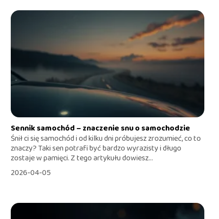
Sennik samochód – znaczenie snu o samochodzie
Śnił ci się samochód i od kilku dni próbujesz zrozumieć, co to
znaczy? Taki sen potrafi być bardzo wyrazisty i długo
zostaje w pamięci. Z tego artykułu dowiesz...
2026-04-05