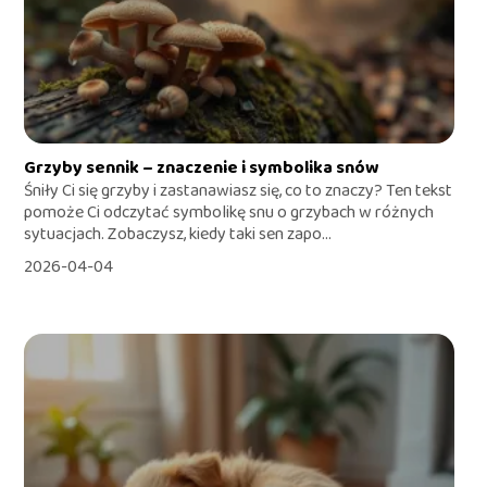
Grzyby sennik – znaczenie i symbolika snów
Śniły Ci się grzyby i zastanawiasz się, co to znaczy? Ten tekst
pomoże Ci odczytać symbolikę snu o grzybach w różnych
sytuacjach. Zobaczysz, kiedy taki sen zapo...
2026-04-04