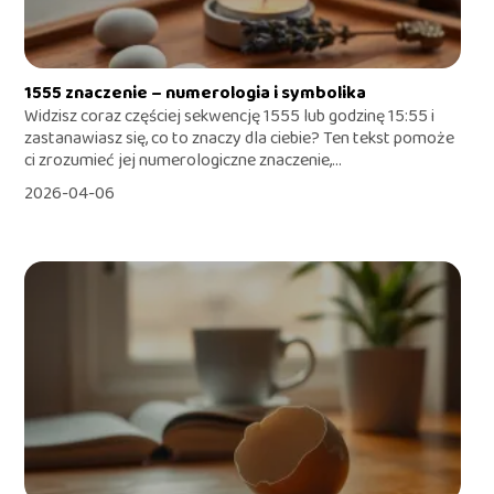
1555 znaczenie – numerologia i symbolika
Widzisz coraz częściej sekwencję 1555 lub godzinę 15:55 i
zastanawiasz się, co to znaczy dla ciebie? Ten tekst pomoże
ci zrozumieć jej numerologiczne znaczenie,...
2026-04-06