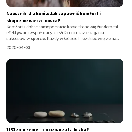
Nauszniki dla konia: Jak zapewnić komfort i
skupienie wierzchowca?
Komfort i dobre samopoczucie konia stanowią fundament
efektywnej współpracy z jeźdźcem oraz osiągania
sukcesów w sporcie. Każdy właściciel i jeździec wie, że na...
2026-04-03
1133 znaczenie – co oznacza ta liczba?