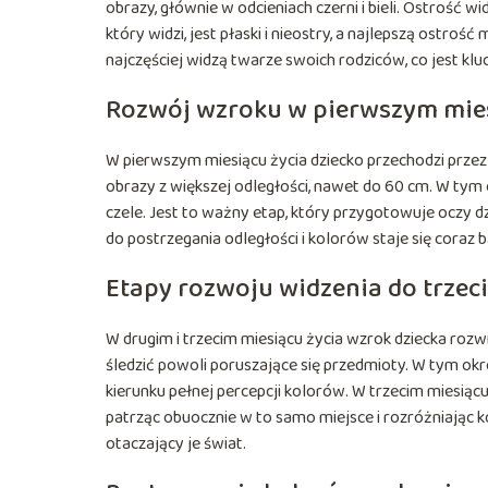
obrazy, głównie w odcieniach czerni i bieli. Ostrość
który widzi, jest płaski i nieostry, a najlepszą ostro
najczęściej widzą twarze swoich rodziców, co jest kl
Rozwój wzroku w pierwszym mies
W pierwszym miesiącu życia dziecko przechodzi przez
obrazy z większej odległości, nawet do 60 cm. W tym 
czele. Jest to ważny etap, który przygotowuje oczy d
do postrzegania odległości i kolorów staje się coraz 
Etapy rozwoju widzenia do trzec
W drugim i trzecim miesiącu życia wzrok dziecka rozw
śledzić powoli poruszające się przedmioty. W tym okr
kierunku pełnej percepcji kolorów. W trzecim miesią
patrząc obuocznie w to samo miejsce i rozróżniając ko
otaczający je świat.