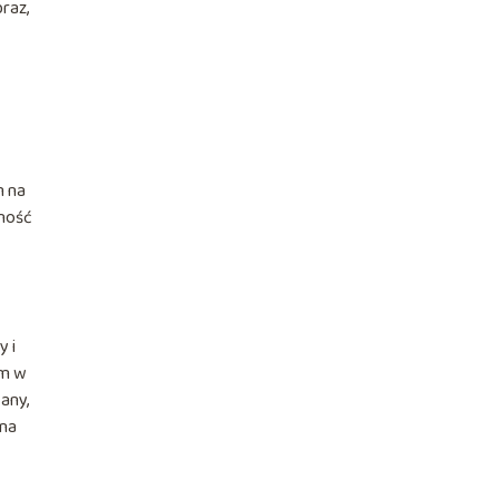
raz,
m na
lność
y i
em w
any,
 na