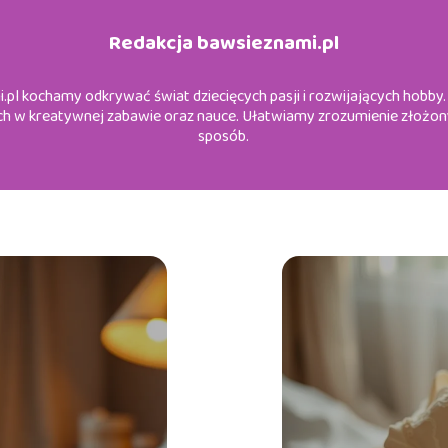
Redakcja bawsieznami.pl
l kochamy odkrywać świat dziecięcych pasji i rozwijających hobby. Z
ch w kreatywnej zabawie oraz nauce. Ułatwiamy zrozumienie złożo
sposób.