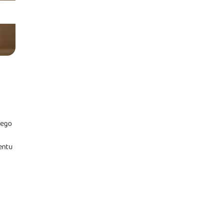
nego
entu