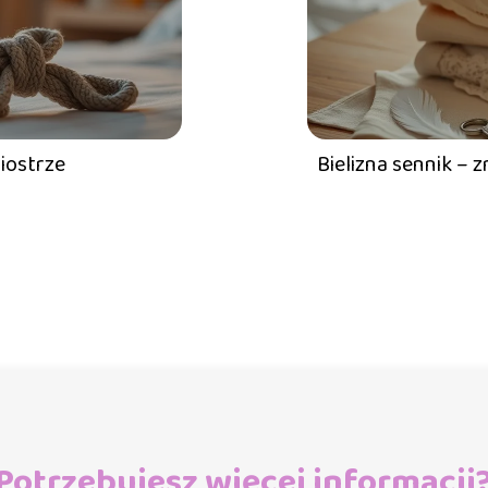
siostrze
Bielizna sennik – z
Potrzebujesz więcej informacji