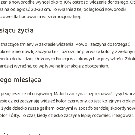
 widzenia noworodka wynosi około 10% ostrości widzenia dorosłego. Ob
ść ma na odległość 20-30 cm. To właśnie z tej odległości noworodki
uczowe dla budowania więzi emocjonalnej.
iącu życia
 znaczące zmiany w zakresie widzenia. Powoli zaczyna dostrzegać
okresie niemowlę zaczyna też rozróżniać pierwsze kolory, z zielony
ziecka do bardziej złożonych funkcji wzrokowych w przyszłości. Zdo
bardziej wyraźna, co wpływa na interakcję z otoczeniem.
iego miesiąca
ija się jeszcze intensywniej. Maluch zaczyna rozpoznawać rysy twarz
esie dzieci zaczynają widzieć kolor czerwony, co jest kolejnym kroki
cu życia dziecko rusza gałkami ocznymi w sposób bardziej skoordynow
lor żółty. To czas, kiedy dziecko zaczyna lepiej rozumieć i reagować