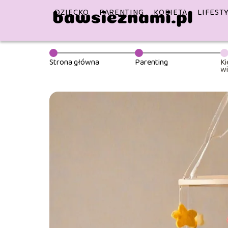
DZIECKO
PARENTING
KOBIETA
LIFEST
Strona główna
Parenting
K
wi