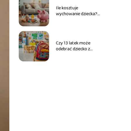
Ile kosztuje
wychowanie dziecka?
Sprawdź aktualne
wydatki!
Czy 13 latek może
odebrać dziecko z
przedszkola?