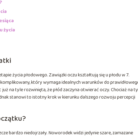
?
cia
esiąca
u życia
atki
apie życia płodowego. Zawiązki oczu kształtują się u płodu w 7.
y i skomplikowany, który wymaga idealnych warunków do prawidłoweg
t już na tyle rozwinięta, że płód zaczyna otwierać oczy. Chociaż na t
ednak stanowi to istotny krok w kierunku dalszego rozwoju percepcji
oczątku?
eszcze bardzo niedojrzały. Noworodek widzi jedynie szare, zamazane