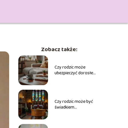
Zobacz także:
Czy rodzic może
ubezpieczyć dorosłe
dziecko? Odpowiadamy
na pytania
Czy rodzic może być
świadkiem
bierzmowania?
Odpowiadamy na
pytania