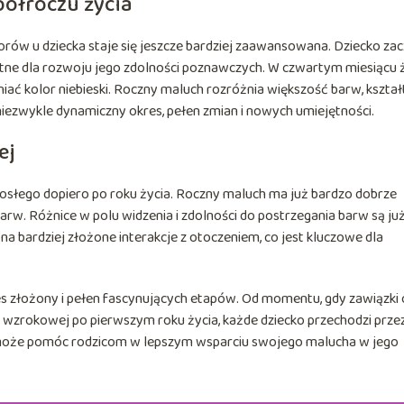
ółroczu życia
orów u dziecka staje się jeszcze bardziej zaawansowana. Dziecko za
totne dla rozwoju jego zdolności poznawczych. W czwartym miesiącu 
niać kolor niebieski. Roczny maluch rozróżnia większość barw, kształ
 niezwykle dynamiczny okres, pełen zmian i nowych umiejętności.
ej
słego dopiero po roku życia. Roczny maluch ma już bardzo dobrze
arw. Różnice w polu widzenia i zdolności do postrzegania barw są ju
na bardziej złożone interakcje z otoczeniem, co jest kluczowe dla
 złożony i pełen fascynujących etapów. Od momentu, gdy zawiązki 
ści wzrokowej po pierwszym roku życia, każde dziecko przechodzi prze
 może pomóc rodzicom w lepszym wsparciu swojego malucha w jego