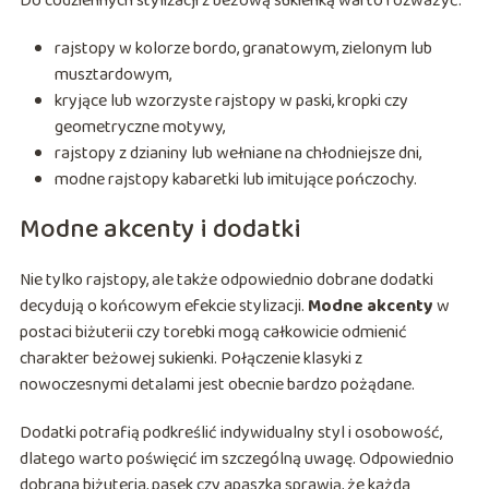
Do codziennych stylizacji z beżową sukienką warto rozważyć:
rajstopy w kolorze bordo, granatowym, zielonym lub
musztardowym,
kryjące lub wzorzyste rajstopy w paski, kropki czy
geometryczne motywy,
rajstopy z dzianiny lub wełniane na chłodniejsze dni,
modne rajstopy kabaretki lub imitujące pończochy.
Modne akcenty i dodatki
Nie tylko rajstopy, ale także odpowiednio dobrane dodatki
decydują o końcowym efekcie stylizacji.
Modne akcenty
w
postaci biżuterii czy torebki mogą całkowicie odmienić
charakter beżowej sukienki. Połączenie klasyki z
nowoczesnymi detalami jest obecnie bardzo pożądane.
Dodatki potrafią podkreślić indywidualny styl i osobowość,
dlatego warto poświęcić im szczególną uwagę. Odpowiednio
dobrana biżuteria, pasek czy apaszka sprawią, że każda