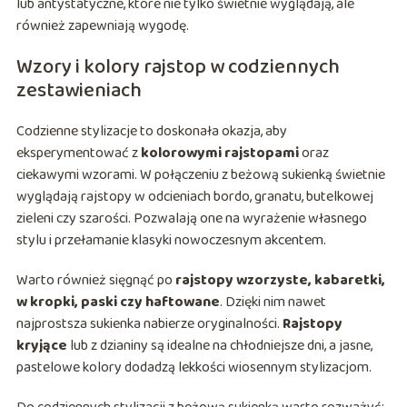
lub antystatyczne, które nie tylko świetnie wyglądają, ale
również zapewniają wygodę.
Wzory i kolory rajstop w codziennych
zestawieniach
Codzienne stylizacje to doskonała okazja, aby
eksperymentować z
kolorowymi rajstopami
oraz
ciekawymi wzorami. W połączeniu z beżową sukienką świetnie
wyglądają rajstopy w odcieniach bordo, granatu, butelkowej
zieleni czy szarości. Pozwalają one na wyrażenie własnego
stylu i przełamanie klasyki nowoczesnym akcentem.
Warto również sięgnąć po
rajstopy wzorzyste, kabaretki,
w kropki, paski czy haftowane
. Dzięki nim nawet
najprostsza sukienka nabierze oryginalności.
Rajstopy
kryjące
lub z dzianiny są idealne na chłodniejsze dni, a jasne,
pastelowe kolory dodadzą lekkości wiosennym stylizacjom.