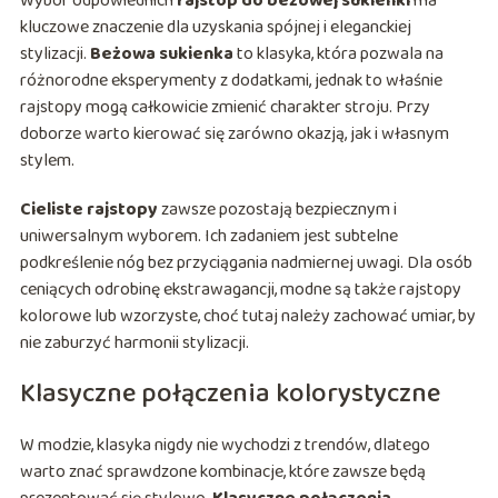
Wybór odpowiednich
rajstop do beżowej sukienki
ma
kluczowe znaczenie dla uzyskania spójnej i eleganckiej
stylizacji.
Beżowa sukienka
to klasyka, która pozwala na
różnorodne eksperymenty z dodatkami, jednak to właśnie
rajstopy mogą całkowicie zmienić charakter stroju. Przy
doborze warto kierować się zarówno okazją, jak i własnym
stylem.
Cieliste rajstopy
zawsze pozostają bezpiecznym i
uniwersalnym wyborem. Ich zadaniem jest subtelne
podkreślenie nóg bez przyciągania nadmiernej uwagi. Dla osób
ceniących odrobinę ekstrawagancji, modne są także rajstopy
kolorowe lub wzorzyste, choć tutaj należy zachować umiar, by
nie zaburzyć harmonii stylizacji.
Klasyczne połączenia kolorystyczne
W modzie, klasyka nigdy nie wychodzi z trendów, dlatego
warto znać sprawdzone kombinacje, które zawsze będą