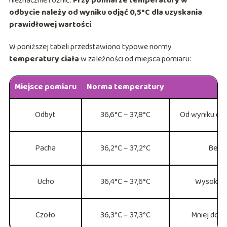
nieznacznie różnić.
Przy pomiarze temperatury w
odbycie należy od wyniku odjąć 0,5°C dla uzyskania
prawidłowej wartości
.
W poniższej tabeli przedstawiono typowe normy
temperatury ciała
w zależności od miejsca pomiaru:
Miejsce pomiaru
Norma temperatury
Uw
Odbyt
36,6°C – 37,8°C
Od wyniku od
Pacha
36,2°C – 37,2°C
Bez k
Ucho
36,4°C – 37,6°C
Wysoka d
Czoło
36,3°C – 37,3°C
Mniej dokł