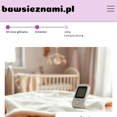
Strona główna
Dziecko
Jaką
temperaturę
ciała ma
noworodek?