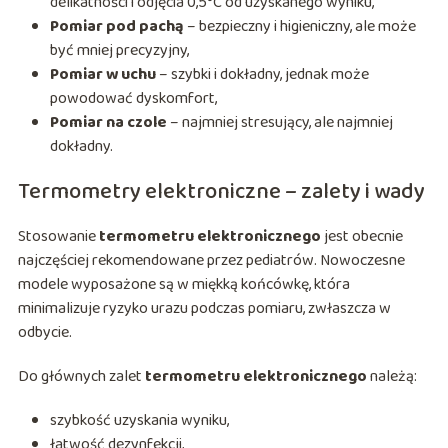
delikatności i odjęcia 0,5°C od uzyskanego wyniku,
Pomiar pod pachą
– bezpieczny i higieniczny, ale może
być mniej precyzyjny,
Pomiar w uchu
– szybki i dokładny, jednak może
powodować dyskomfort,
Pomiar na czole
– najmniej stresujący, ale najmniej
dokładny.
Termometry elektroniczne – zalety i wady
Stosowanie
termometru elektronicznego
jest obecnie
najczęściej rekomendowane przez pediatrów. Nowoczesne
modele wyposażone są w miękką końcówkę, która
minimalizuje ryzyko urazu podczas pomiaru, zwłaszcza w
odbycie.
Do głównych zalet
termometru elektronicznego
należą:
szybkość uzyskania wyniku,
łatwość dezynfekcji,