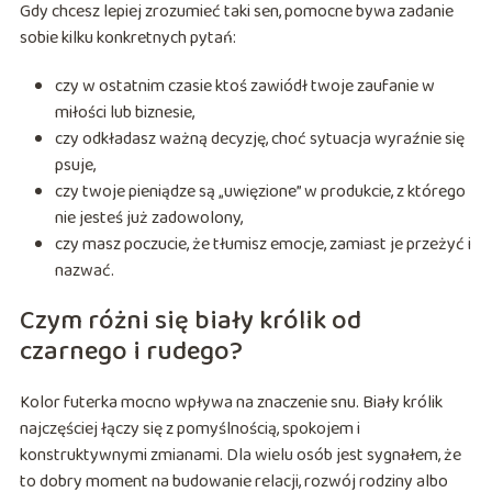
Gdy chcesz lepiej zrozumieć taki sen, pomocne bywa zadanie
sobie kilku konkretnych pytań:
czy w ostatnim czasie ktoś zawiódł twoje zaufanie w
miłości lub biznesie,
czy odkładasz ważną decyzję, choć sytuacja wyraźnie się
psuje,
czy twoje pieniądze są „uwięzione” w produkcie, z którego
nie jesteś już zadowolony,
czy masz poczucie, że tłumisz emocje, zamiast je przeżyć i
nazwać.
Czym różni się biały królik od
czarnego i rudego?
Kolor futerka mocno wpływa na znaczenie snu. Biały królik
najczęściej łączy się z pomyślnością, spokojem i
konstruktywnymi zmianami. Dla wielu osób jest sygnałem, że
to dobry moment na budowanie relacji, rozwój rodziny albo