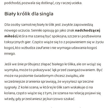
podchodzi, pozwala się dotknąć, czy raczej ucieka.
Biały królik dla singla
Dla osoby samotnej biały królik jest zwykle zapowiedzią
nowego uczucia. Senniki opisują go jako znak
nadchodzącej
miłości
, która ma szansę być spokojna, szczera i pozbawiona
toksycznych gier. Często wiąże się to z pojawieniem się w życiu
kogoś, kto wzbudza zaufanie i nie wymaga udawania kogoś
innego.
Jeśli we śnie próbujesz złapać białego królika, ale on wciąż się
wymyka, może to pokazywać lęk przed zaangażowaniem. Być
może na poziomie świadomym chcesz związku, ale
wcześniejsze zranienia sprawiają, że wysyłasz sprzeczne
sygnały. Z kolei scena, w której królik sam wskakuje ci na
kolana, często wiąże się z tym, że szansa na relację pojawi się
wtedy, gdy przestaniesz jej kurczowo szukać.