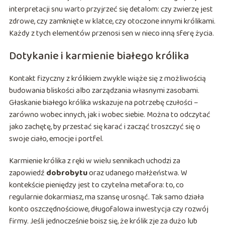
interpretacji snu warto przyjrzeć się detalom: czy zwierzę jest
zdrowe, czy zamknięte w klatce, czy otoczone innymi królikami.
Każdy z tych elementów przenosi sen w nieco inną sferę życia.
Dotykanie i karmienie białego królika
Kontakt fizyczny z królikiem zwykle wiąże się z możliwością
budowania bliskości albo zarządzania własnymi zasobami.
Głaskanie białego królika wskazuje na potrzebę czułości –
zarówno wobec innych, jak i wobec siebie. Można to odczytać
jako zachętę, by przestać się karać i zacząć troszczyć się o
swoje ciało, emocje i portfel.
Karmienie królika z ręki w wielu sennikach uchodzi za
zapowiedź
dobrobytu
oraz udanego małżeństwa. W
kontekście pieniędzy jest to czytelna metafora: to, co
regularnie dokarmiasz, ma szansę urosnąć. Tak samo działa
konto oszczędnościowe, długofalowa inwestycja czy rozwój
firmy. Jeśli jednocześnie boisz się, że królik zje za dużo lub