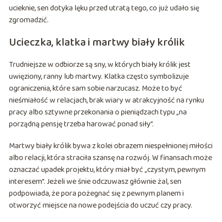
ucieknie, sen dotyka lęku przed utratą tego, co już udało się
zgromadzić.
Ucieczka, klatka i martwy biały królik
Trudniejsze w odbiorze są sny, w których biały królik jest
uwięziony, ranny lub martwy. Klatka często symbolizuje
ograniczenia, które sam sobie narzucasz. Może to być
nieśmiałość w relacjach, brak wiary w atrakcyjność na rynku
pracy albo sztywne przekonania o pieniądzach typu „na
porządną pensję trzeba harować ponad siły”.
Martwy biały królik bywa z kolei obrazem niespełnionej miłości
albo relacji, która straciła szansę na rozwój. W finansach może
oznaczać upadek projektu, który miał być „czystym, pewnym
interesem”. Jeżeli we śnie odczuwasz głównie żal, sen
podpowiada, że pora pożegnać się z pewnym planem i
otworzyć miejsce na nowe podejścia do uczuć czy pracy.