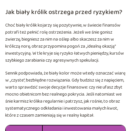
Jak biały królik ostrzega przed ryzykiem?
Choć biały królik kojarzy się pozytywnie, w świecie finansów
potrafi też pełnić rolę ostrzeżenia. Jeżeli we śnie gonisz
zwierzę, biegniesz za nim na oślep albo skaczesz za nim w
króliczą norę, obraz przypomina pogoń za „idealną okazją”
inwestycyjną. W tle kryje się ryzyko łatwych pieniędzy, kursów
szybkiego zarabiania czy agresywnych spekulacji.
Sennik podpowiada, że biały kolor może wtedy oznaczać wiarę
w „czyste”, bezbłędne rozwiązania. Gdy budzisz się z napięciem,
warto sprawdzić swoje decyzje finansowe: czy nie ufasz zbyt
mocno obietnicom bez realnego pokrycia. Jeśli natomiast we
śnie karmisz królika regularnie i patrzysz, jak rośnie, to obraz
systematycznego odkładania i inwestowania małych kwot,
które z czasem zamieniają się w realny kapitał.