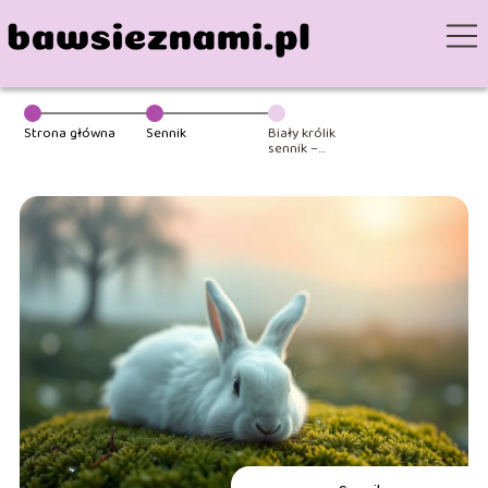
Strona główna
Sennik
Biały królik
sennik –
znaczenie i
interpretacja
snów