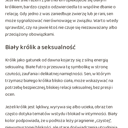
Jeśli we śnie razem z partnerem opiekujecie się białym
królikiem, bardzo często odzwierciedla to wspólne dbanie o
relację. Gdy jedno z was zaniedbuje zwierzę lub je rani, sen
może sygnalizować nierównowagę w związku. Warto wtedy
sprawdzić, czy na jawie ktoś nie czuje się niezauważany albo
przeciążony obowiązkami.
Biały królik a seksualność
Królik jako gatunek od dawna kojarzy się z silną energią
seksualną. Białe futro przesuwa tę symbolikę w stronę
czułości, zaufania i delikatnej namiętności. Sen, w którym
trzymasz białego królika blisko ciała, może wskazywać na
potrzebę bezpiecznej, bliskiej relacji seksualnej, bez presji i
ocen.
Jeżeli królik jest lękliwy, wyrywa się albo ucieka, obraz ten
często dotyka tematów wstydu i blokad w intymności. Biały
kolor podpowiada, że u podłoża leży pragnienie „czystej”,
niewymuszonej bliskości, ale stare doświadczenia utrudniają