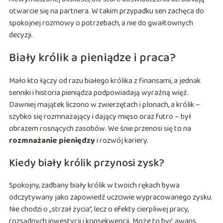
otwarcie się na partnera. W takim przypadku sen zachęca do
spokojnej rozmowy o potrzebach, a nie do gwałtownych
decyzji.
Biały królik a pieniądze i praca?
Mało kto łączy od razu białego królika z finansami, a jednak
senniki i historia pieniądza podpowiadają wyraźną więź.
Dawniej majątek liczono w zwierzętach i plonach, a królik –
szybko się rozmnażający i dający mięso oraz futro – był
obrazem rosnących zasobów. We śnie przenosi się to na
rozmnażanie pieniędzy
i rozwój kariery.
Kiedy biały królik przynosi zysk?
Spokojny, zadbany biały królik w twoich rękach bywa
odczytywany jako zapowiedź uczciwie wypracowanego zysku.
Nie chodzi o „strzał życia”, lecz o efekty cierpliwej pracy,
rozsądnych inwestycji i konsekwencji. Może to być awans,