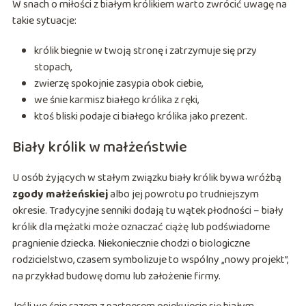
W snach o miłości z białym królikiem warto zwrócić uwagę na
takie sytuacje:
królik biegnie w twoją stronę i zatrzymuje się przy
stopach,
zwierzę spokojnie zasypia obok ciebie,
we śnie karmisz białego królika z ręki,
ktoś bliski podaje ci białego królika jako prezent.
Biały królik w małżeństwie
U osób żyjących w stałym związku biały królik bywa wróżbą
zgody małżeńskiej
albo jej powrotu po trudniejszym
okresie. Tradycyjne senniki dodają tu wątek płodności – biały
królik dla mężatki może oznaczać ciążę lub podświadome
pragnienie dziecka. Niekoniecznie chodzi o biologiczne
rodzicielstwo, czasem symbolizuje to wspólny „nowy projekt”,
na przykład budowę domu lub założenie firmy.