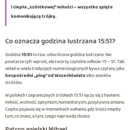
i ciepła „szóstkowej” miłości – wszystko spięte
komunikującą trójką.
Co oznacza godzina lustrzana 15:51?
Godzina
15:51
to tzw. odwrócona godzina lustrzana. Nie
powtarza cyfr wprost, ale tworzy czytelne odbicie: 15 – 51. Taki
układ w wielu tradycjach numerologicznych bywa czytany jako
bezpośredni „ping” od Wszechświata
albo aniołów
stróżów.
W polskich i zagranicznych źródłach 15:51 łączy się z hasłami:
miłość, wolność, optymizm, humanitaryzm, pozytywna zmiana.
Często pojawia się w momentach wahania, gdy stoisz między
tym, co znasz, a tym, czego naprawdę chcesz.
Patron anielski Mihael