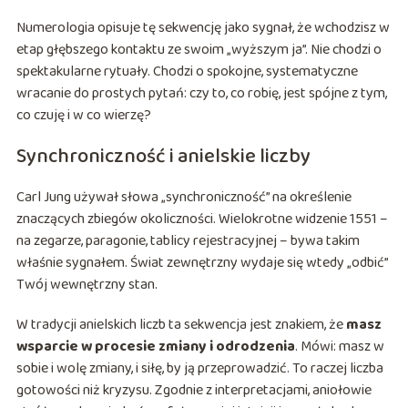
Numerologia opisuje tę sekwencję jako sygnał, że wchodzisz w
etap głębszego kontaktu ze swoim „wyższym ja”. Nie chodzi o
spektakularne rytuały. Chodzi o spokojne, systematyczne
wracanie do prostych pytań: czy to, co robię, jest spójne z tym,
co czuję i w co wierzę?
Synchroniczność i anielskie liczby
Carl Jung używał słowa „synchroniczność” na określenie
znaczących zbiegów okoliczności. Wielokrotne widzenie 1551 –
na zegarze, paragonie, tablicy rejestracyjnej – bywa takim
właśnie sygnałem. Świat zewnętrzny wydaje się wtedy „odbić”
Twój wewnętrzny stan.
W tradycji anielskich liczb ta sekwencja jest znakiem, że
masz
wsparcie w procesie zmiany i odrodzenia
. Mówi: masz w
sobie i wolę zmiany, i siłę, by ją przeprowadzić. To raczej liczba
gotowości niż kryzysu. Zgodnie z interpretacjami, aniołowie