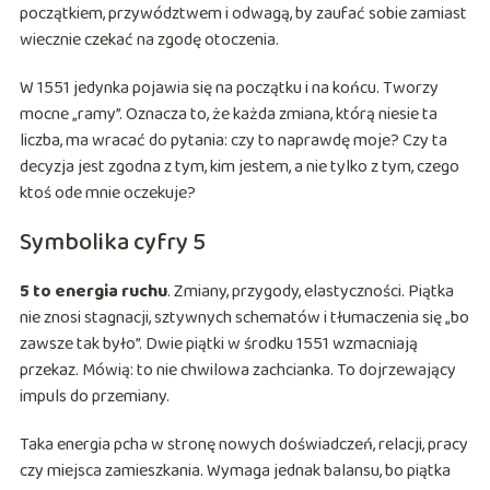
początkiem, przywództwem i odwagą, by zaufać sobie zamiast
wiecznie czekać na zgodę otoczenia.
W 1551 jedynka pojawia się na początku i na końcu. Tworzy
mocne „ramy”. Oznacza to, że każda zmiana, którą niesie ta
liczba, ma wracać do pytania: czy to naprawdę moje? Czy ta
decyzja jest zgodna z tym, kim jestem, a nie tylko z tym, czego
ktoś ode mnie oczekuje?
Symbolika cyfry 5
5 to energia ruchu
. Zmiany, przygody, elastyczności. Piątka
nie znosi stagnacji, sztywnych schematów i tłumaczenia się „bo
zawsze tak było”. Dwie piątki w środku 1551 wzmacniają
przekaz. Mówią: to nie chwilowa zachcianka. To dojrzewający
impuls do przemiany.
Taka energia pcha w stronę nowych doświadczeń, relacji, pracy
czy miejsca zamieszkania. Wymaga jednak balansu, bo piątka