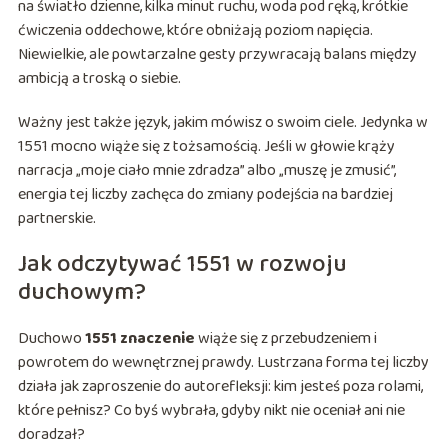
na światło dzienne, kilka minut ruchu, woda pod ręką, krótkie
ćwiczenia oddechowe, które obniżają poziom napięcia.
Niewielkie, ale powtarzalne gesty przywracają balans między
ambicją a troską o siebie.
Ważny jest także język, jakim mówisz o swoim ciele. Jedynka w
1551 mocno wiąże się z tożsamością. Jeśli w głowie krąży
narracja „moje ciało mnie zdradza” albo „muszę je zmusić”,
energia tej liczby zachęca do zmiany podejścia na bardziej
partnerskie.
Jak odczytywać 1551 w rozwoju
duchowym?
Duchowo
1551 znaczenie
wiąże się z przebudzeniem i
powrotem do wewnętrznej prawdy. Lustrzana forma tej liczby
działa jak zaproszenie do autorefleksji: kim jesteś poza rolami,
które pełnisz? Co byś wybrała, gdyby nikt nie oceniał ani nie
doradzał?