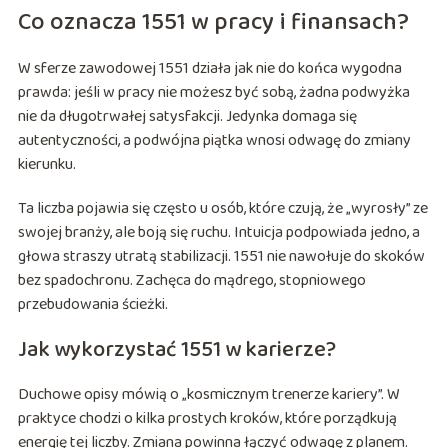
Co oznacza 1551 w pracy i finansach?
W sferze zawodowej 1551 działa jak nie do końca wygodna
prawda: jeśli w pracy nie możesz być sobą, żadna podwyżka
nie da długotrwałej satysfakcji. Jedynka domaga się
autentyczności, a podwójna piątka wnosi odwagę do zmiany
kierunku.
Ta liczba pojawia się często u osób, które czują, że „wyrosły” ze
swojej branży, ale boją się ruchu. Intuicja podpowiada jedno, a
głowa straszy utratą stabilizacji. 1551 nie nawołuje do skoków
bez spadochronu. Zachęca do mądrego, stopniowego
przebudowania ścieżki.
Jak wykorzystać 1551 w karierze?
Duchowe opisy mówią o „kosmicznym trenerze kariery”. W
praktyce chodzi o kilka prostych kroków, które porządkują
energię tej liczby. Zmiana powinna łączyć odwagę z planem.