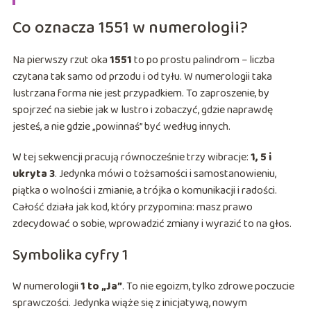
Co oznacza 1551 w numerologii?
Na pierwszy rzut oka
1551
to po prostu palindrom − liczba
czytana tak samo od przodu i od tyłu. W numerologii taka
lustrzana forma nie jest przypadkiem. To zaproszenie, by
spojrzeć na siebie jak w lustro i zobaczyć, gdzie naprawdę
jesteś, a nie gdzie „powinnaś” być według innych.
W tej sekwencji pracują równocześnie trzy wibracje:
1, 5 i
ukryta 3
. Jedynka mówi o tożsamości i samostanowieniu,
piątka o wolności i zmianie, a trójka o komunikacji i radości.
Całość działa jak kod, który przypomina: masz prawo
zdecydować o sobie, wprowadzić zmiany i wyrazić to na głos.
Symbolika cyfry 1
W numerologii
1 to „Ja”
. To nie egoizm, tylko zdrowe poczucie
sprawczości. Jedynka wiąże się z inicjatywą, nowym