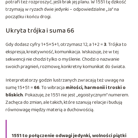
potrafi też rozproszyć, jeśli brak jej planu. W 1551 tę dzikość
trzymają w ryzach dwie jedynki – odpowiedzialne „Ja” na
początku i końcu drogi.
Ukryta trójka i suma 66
Gdy dodasz cyfry 1+5+5+1, otrzymasz 12, a 1+2 =
3
. Trójka to
ekspresja, kreatywność, komunikacja. Wskazuje, że w tej
sekwencji nie chodzi tylko o myślenie. Chodzi o nazwanie
swoich pragnień, rozmowę, konkretny komunikat do świata.
Interpretatorzy godzin lustrzanych zwracają też uwagę na
sumę 15+51 =
66
. To wibracja
miłości, harmonii i troski o
bliskich
. Pokazuje, że 1551 nie jest „egoistycznym” numerem.
Zachęca do zmian, ale takich, które szanują relacje i budują
równowagę między materią a duchowością.
1551 to połączenie odwagi jedynki, wolności piątki