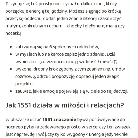
Przydaje się też prosty mini-rytuał na kilka minut, który
porządkuje energię tej godziny. Możesz sięgnąć po krótką
praktykę oddechu, dodać jedno zdanie intencji i zakończyć
małym, konkretnym ruchem – choćby telefonem, mailą czy
notatką.
zatrzymaj się na 6 spokojnych oddechów,
w myślach lub na kartce zapisz jedno zdanie: „Dziś
wybieram… (co wzmacnia moją wolność / miłość)”,
wykonaj drobny krok zgodny z tym zdaniem, np. umów
rozmowę, odrzuć propozycję, dopracuj jeden akapit
projektu,
zauważ, jakie emocje pojawiają się w ciele po tej decyzji.
Jak 1551 działa w miłości i relacjach?
W obszarze uczuć
1551 znaczenie
bywa porównywane do
nocnego pytania zadawanego prosto w serce: czy ten związek
jest naprawdę Twój, czy tylko wygodny? Energia jedynek nie